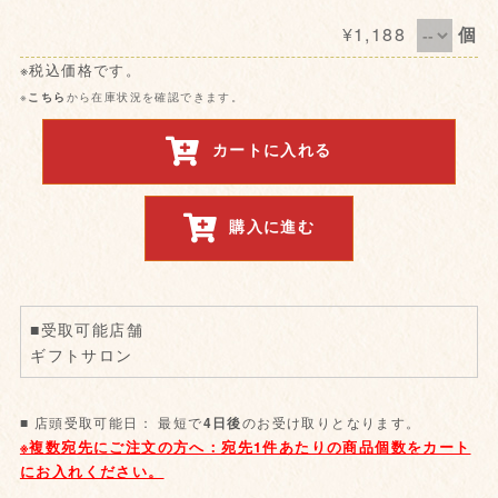
¥1,188
個
※税込価格です。
※
こちら
から在庫状況を確認できます。
カートに入れる
購入に進む
■受取可能店舗
ギフトサロン
■ 店頭受取可能日： 最短で
のお受け取りとなります。
4日後