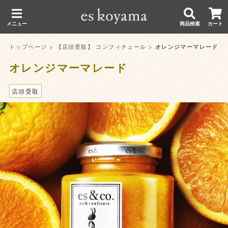
メニュー
商品検索
カート
トップページ
>
【店頭受取】 コンフィチュール
>
オレンジマーマレード
オレンジマーマレード
店頭受取