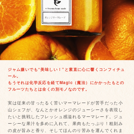
ジャム嫌いでも“美味しい！”と素直に心に響くコンフィチュ
ール。
もうそれは化学反応を経てMagic（魔法）にかかったもとの
フルーツたちとは全くの別モノなのです。
実は従来の甘ったるく苦いマーマレードが苦手だった小
山シェフが、なんとかオレンジのジューシーさを表現し
たいと挑戦したフレッシュ感溢れるマーマレード。ジュ
ーシーな果汁を多めに入れて、果肉もたっぷり！粗刻み
の皮が旨みと香り、そしてほんのり苦みを運んでくれま