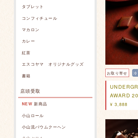
タブレット
コンフィチュール
マカロン
カレー
紅茶
エスコヤマ オリジナルグッズ
お取り寄せ
冷
書籍
UNDERGR
店頭受取
AWARD 20
NEW
新商品
¥ 3,888
小山ロール
小山流バウムクーヘン