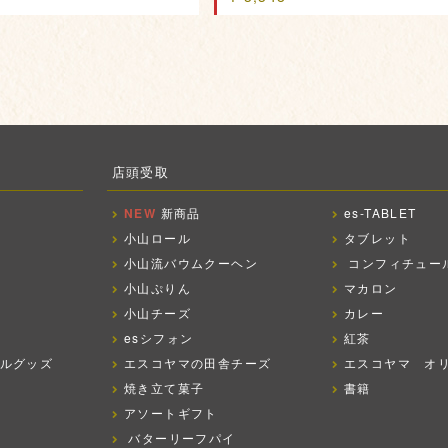
店頭受取
NEW
新商品
es-TABLET
小山ロール
タブレット
小山流バウムクーヘン
コンフィチュー
小山ぷりん
マカロン
小山チーズ
カレー
esシフォン
紅茶
ルグッズ
エスコヤマの田舎チーズ
エスコヤマ オ
焼き立て菓子
書籍
アソートギフト
バターリーフパイ