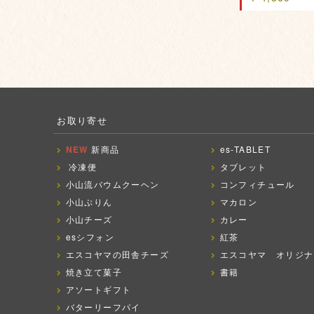
お取り寄せ
NEW
新商品
es-TABLET
冷凍便
タブレット
小山流バウムクーヘン
コンフィチュール
小山ぷりん
マカロン
小山チーズ
カレー
esシフォン
紅茶
エスコヤマの田舎チーズ
エスコヤマ オリジナ
焼き立て菓子
書籍
アソートギフト
バターリーフパイ