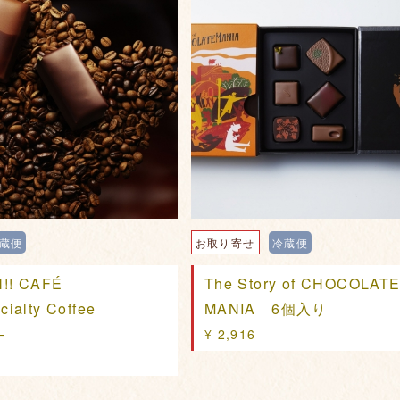
蔵便
お取り寄せ
冷蔵便
!! CAFÉ
The Story of CHOCOLAT
ialty Coffee
MANIA 6個入り
―
¥ 2,916