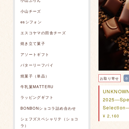
小山ぷりん
小山チーズ
esシフォン
エスコヤマの田舎チーズ
焼き立て菓子
アソートギフト
バターリーフパイ
焼菓子（単品）
お取り寄せ
冷
牛乳菓MATTERU
UNKNOWN
ラッピングギフト
2025―Spec
Selection
BONBONショコラ詰め合わせ
¥ 2,160
シェフズスペシャリテ（ショコ
ラ）