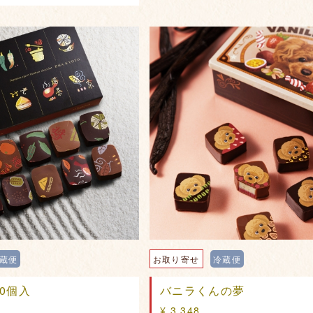
蔵便
お取り寄せ
冷蔵便
10個入
バニラくんの夢
¥ 3,348