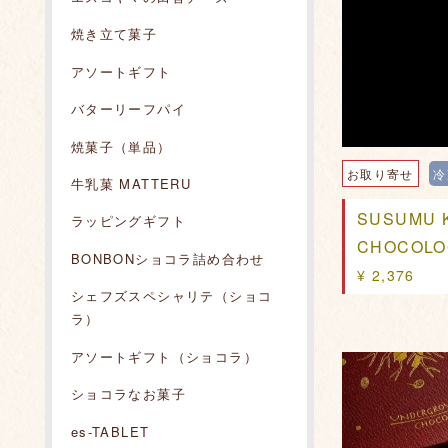
焼き立て菓子
アソートギフト
バターリーフパイ
焼菓子（単品）
お取り寄せ
冷
牛乳菓 MATTERU
SUSUMU 
ラッピングギフト
CHOCOLO
BONBONショコラ詰め合わせ
¥ 2,376
シェフズスペシャリテ（ショコ
ラ）
アソートギフト（ショコラ）
ショコラなお菓子
es-TABLET