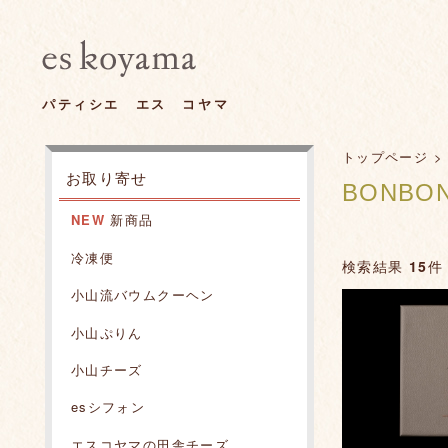
パティシエ エス コヤマ
トップページ
お取り寄せ
BONB
NEW
新商品
冷凍便
検索結果
15
件 
小山流バウムクーヘン
小山ぷりん
小山チーズ
esシフォン
エスコヤマの田舎チーズ