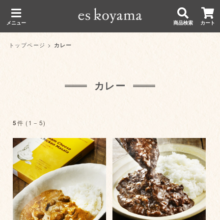
メニュー
商品検索
カート
トップページ
>
カレー
カレー
件 (1－5)
5