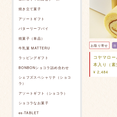
焼き立て菓子
アソートギフト
バターリーフパイ
焼菓子（単品）
お取り寄せ
冷
牛乳菓 MATTERU
コヤマロー
ラッピングギフト
本入り（素
BONBONショコラ詰め合わせ
¥ 2,484
シェフズスペシャリテ（ショコ
ラ）
アソートギフト（ショコラ）
ショコラなお菓子
es-TABLET