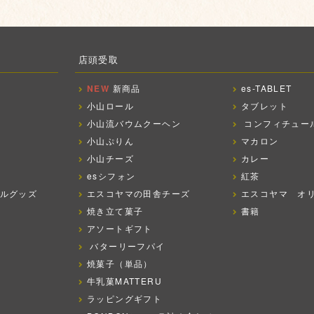
店頭受取
NEW
新商品
es-TABLET
小山ロール
タブレット
小山流バウムクーヘン
コンフィチュー
小山ぷりん
マカロン
小山チーズ
カレー
esシフォン
紅茶
ルグッズ
エスコヤマの田舎チーズ
エスコヤマ オ
焼き立て菓子
書籍
アソートギフト
バターリーフパイ
焼菓子（単品）
牛乳菓MATTERU
ラッピングギフト