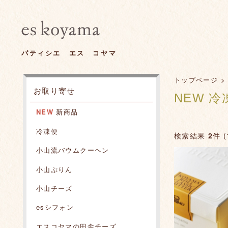
パティシエ エス コヤマ
トップページ
お取り寄せ
NEW 冷
NEW
新商品
冷凍便
検索結果
2
件 (
小山流バウムクーヘン
小山ぷりん
小山チーズ
esシフォン
エスコヤマの田舎チーズ