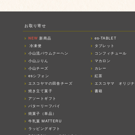
お取り寄せ
NEW
新商品
es-TABLET
冷凍便
タブレット
小山流バウムクーヘン
コンフィチュール
小山ぷりん
マカロン
小山チーズ
カレー
esシフォン
紅茶
エスコヤマの田舎チーズ
エスコヤマ オリジナ
焼き立て菓子
書籍
アソートギフト
バターリーフパイ
焼菓子（単品）
牛乳菓 MATTERU
ラッピングギフト