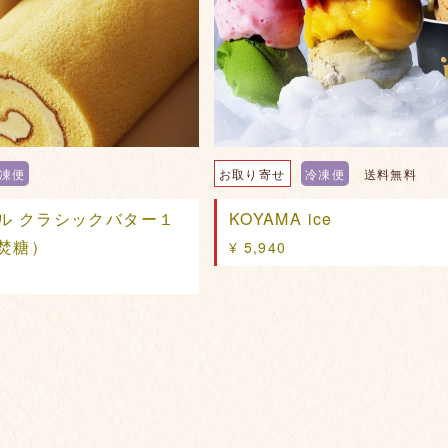
凍便
お取り寄せ
冷凍便
送料無料
ル クラシックバター１
KOYAMA ice
焚糖）
¥ 5,940