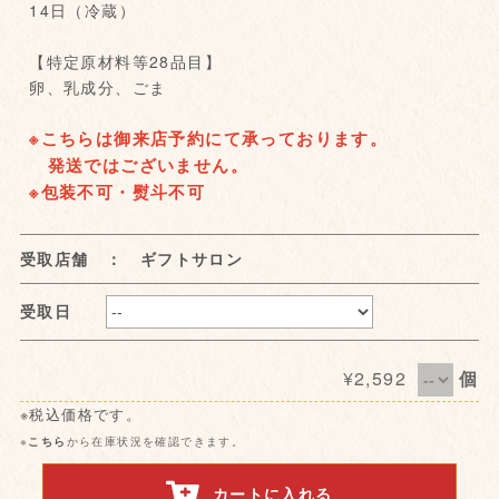
14日（冷蔵）
【特定原材料等28品目】
卵、乳成分、ごま
※こちらは御来店予約にて承っております。
発送ではございません。
※包装不可・熨斗不可
受取店舗 ： ギフトサロン
受取日
¥2,592
個
※税込価格です。
※
こちら
から在庫状況を確認できます。
カートに入れる