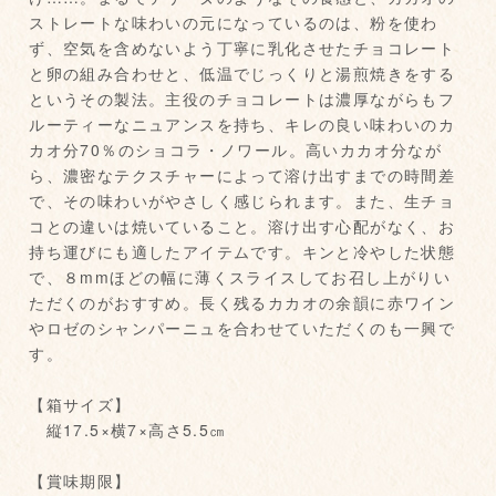
ストレートな味わいの元になっているのは、粉を使わ
ず、空気を含めないよう丁寧に乳化させたチョコレート
と卵の組み合わせと、低温でじっくりと湯煎焼きをする
というその製法。主役のチョコレートは濃厚ながらもフ
ルーティーなニュアンスを持ち、キレの良い味わいのカ
カオ分70％のショコラ・ノワール。高いカカオ分なが
ら、濃密なテクスチャーによって溶け出すまでの時間差
で、その味わいがやさしく感じられます。また、生チョ
コとの違いは焼いていること。溶け出す心配がなく、お
持ち運びにも適したアイテムです。キンと冷やした状態
で、８mmほどの幅に薄くスライスしてお召し上がりい
ただくのがおすすめ。長く残るカカオの余韻に赤ワイン
やロゼのシャンパーニュを合わせていただくのも一興で
す。
【箱サイズ】
縦17.5×横7×高さ5.5㎝
【賞味期限】