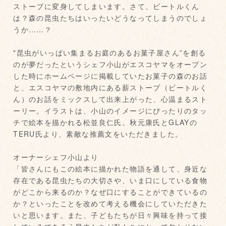
ストーブに変身してしまいます。さて、ビートルくん
は？森の昆虫たちはいったいどうなってしまうのでしょ
うか……？
"昆虫がいっぱい集まるお庭のあるお菓子屋さん”を創る
のが夢だったというシェフ小山がエスコヤマをオープン
した時にホームページに掲載していたお菓子の森のお話
と、エスコヤマの敷地内にある薪ストーブ（ビートルく
ん）のお話をミックスして出来上がった、心温まるスト
ーリー。イラストは、小山のイメージにぴったりのタッ
チで絵本を描かれる松並良仁氏。秋元康氏とGLAYの
TERU氏より、素敵な推薦文をいただきました。
オーナーシェフ小山より
「皆さんにもこの絵本に描かれた物語を通して、身近な
存在である昆虫たちの大切さや、いま口にしている食物
がどこから来るのか？なぜ口にすることができているの
か？といったことを改めて考える機会にしていただきた
いと思います。また、子どもたちが日々興味を持って接