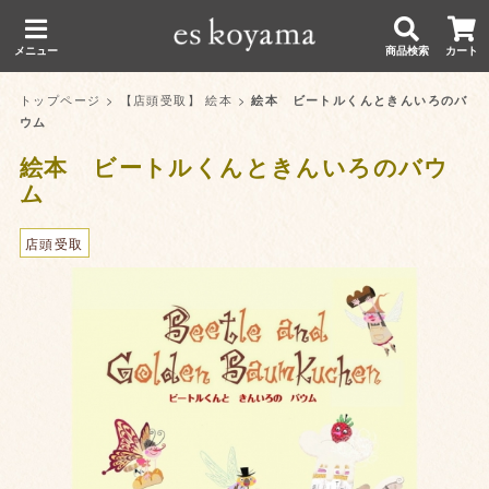
メニュー
商品検索
カート
トップページ
>
【店頭受取】 絵本
>
絵本 ビートルくんときんいろのバ
ウム
絵本 ビートルくんときんいろのバウ
ム
店頭受取