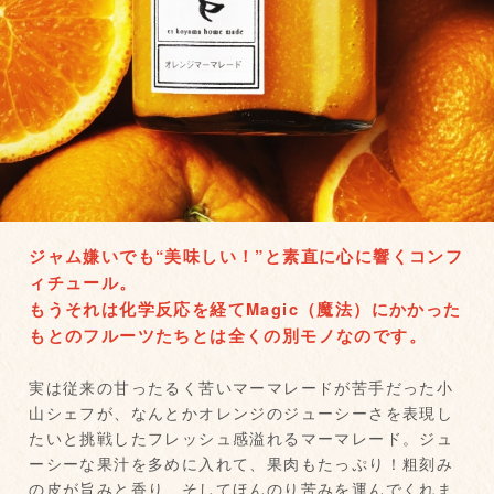
ジャム嫌いでも“美味しい！”と素直に心に響くコンフ
ィチュール。
もうそれは化学反応を経てMagic（魔法）にかかった
もとのフルーツたちとは全くの別モノなのです。
実は従来の甘ったるく苦いマーマレードが苦手だった小
山シェフが、なんとかオレンジのジューシーさを表現し
たいと挑戦したフレッシュ感溢れるマーマレード。ジュ
ーシーな果汁を多めに入れて、果肉もたっぷり！粗刻み
の皮が旨みと香り、そしてほんのり苦みを運んでくれま