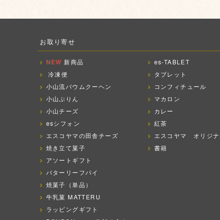
お取り寄せ
NEW
新商品
es-TABLET
冷凍便
タブレット
小山流バウムクーヘン
コンフィチュール
小山ぷりん
マカロン
小山チーズ
カレー
esシフォン
紅茶
エスコヤマの田舎チーズ
エスコヤマ オリジナ
焼き立て菓子
書籍
アソートギフト
バターリーフパイ
焼菓子（単品）
牛乳菓 MATTERU
ラッピングギフト