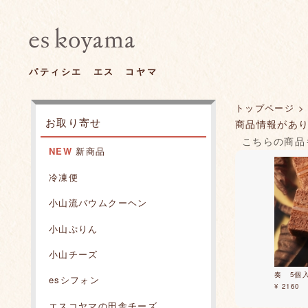
パティシエ エス コヤマ
トップページ
>
お取り寄せ
商品情報があ
こちらの商品
NEW
新商品
冷凍便
小山流バウムクーヘン
小山ぷりん
小山チーズ
奏 5個
esシフォン
¥ 2160
エスコヤマの田舎チーズ