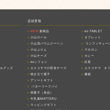
店頭受取
NEW
新商品
es-TABLET
小山ロール
タブレット
小山流バウムクーヘン
コンフィチュー
小山ぷりん
マカロン
小山チーズ
カレー
esシフォン
紅茶
ルグッズ
エスコヤマの田舎チーズ
エスコヤマ オ
焼き立て菓子
書籍
アソートギフト
バターリーフパイ
焼菓子（単品）
牛乳菓MATTERU
ラッピングギフト