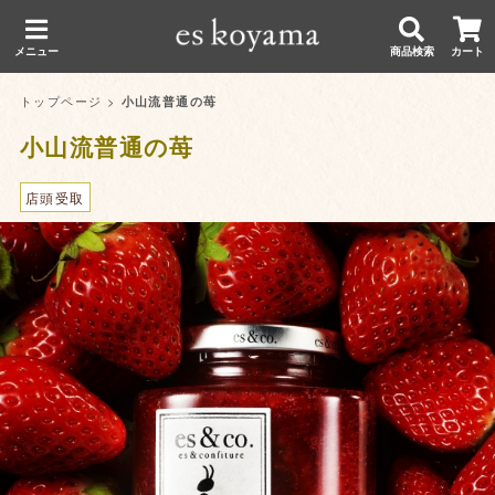
メニュー
商品検索
カート
トップページ
>
小山流普通の苺
小山流普通の苺
店頭受取