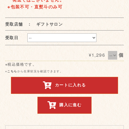
※包装不可・直熨斗のみ可
受取店舗 ： ギフトサロン
受取日
¥1,296
個
※税込価格です。
※
こちら
から在庫状況を確認できます。
カートに入れる
購入に進む