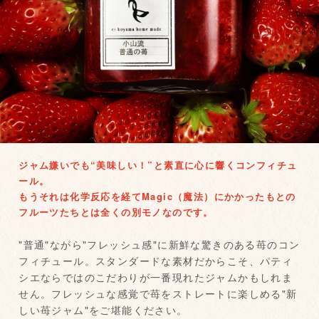
ジャム嫌いでも“美味しい！”と素直に心に響くコンフィチュ
ール。
もうそれは化学反応を経てMagic（魔法）にかかったもとの
フルーツたちとは全くの別モノなのです。
"普通"ながら"フレッシュ感"に新鮮な驚きのある苺のコン
フィチュール。スタンダードな素材だからこそ、パティ
シエならではのこだわりが一番現れたジャムかもしれま
せん。フレッシュな感覚で苺をストレートに楽しめる"新
しい苺ジャム"をご堪能ください。