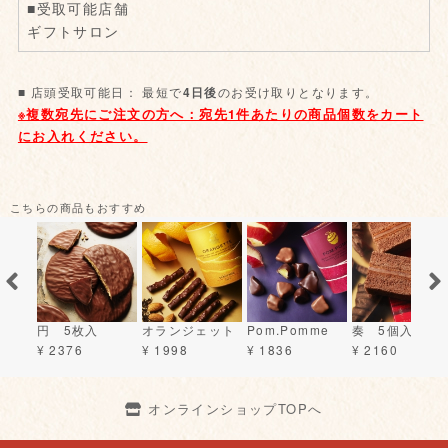
■受取可能店舗
ギフトサロン
■ 店頭受取可能日： 最短で
のお受け取りとなります。
4日後
こちらの商品もおすすめ
円 5枚入
オランジェット
Pom.Pomme
奏 5個入り
¥ 2376
¥ 1998
¥ 1836
¥ 2160
オンラインショップTOPへ