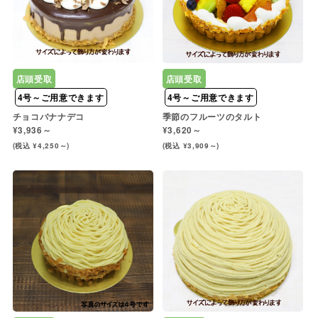
店頭受取
店頭受取
4号～ご用意できます
4号～ご用意できます
チョコバナナデコ
季節のフルーツのタルト
¥3,936～
¥3,620～
(税込 ¥4,250～)
(税込 ¥3,909～)