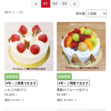
＜
＞
01
02
03
件 (1－15)
33
表示順
店頭受取
店頭受取
4号～ご用意できます
4号～ご用意できます
いちごの生デコ
季節のフルーツ生デコ
¥4,020～
¥4,587～
(税込 ¥4,341～)
(税込 ¥4,953～)