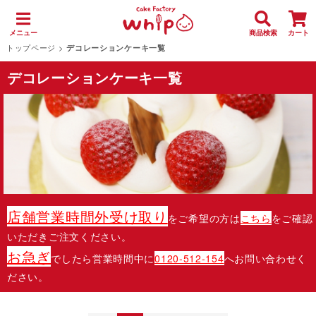
メニュー
商品検索
カート
トップページ
>
デコレーションケーキ一覧
デコレーションケーキ一覧
店舗営業時間外受け取り
をご希望の方は
こちら
をご確認
いただきご注文ください。
お急ぎ
でしたら営業時間中に
0120-512-154
へお問い合わせく
ださい。