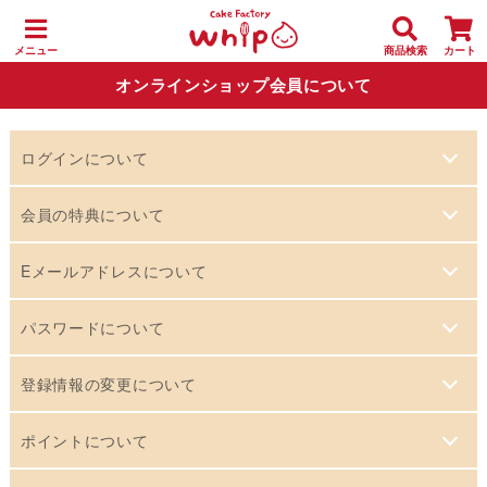
メニュー
商品検索
カート
オンラインショップ会員について
ログインについて
【はじめてご利用になる方へ】
会員の特典について
本オンラインショップでは、お買い物が便利でお得になる会
会員登録すると、便利な機能やお得なポイント割引を利用で
員システムをご用意しています。 会員登録をすると、会員専
Eメールアドレスについて
きるようになります。
用の便利な機能やお得なポイント割引を利用できるようにな
会員登録は無料です。年会費もかかりません。
Eメールアドレスは、お店からの連絡だけでなく、会員として
ります。
パスワードについて
ためて使ってお得なポイント割引
ログインするときに、ご本人であることを確認するために必
会員登録は無料です。年会費もかかりません。
会員だけが利用できるお得なポイントシステムです。 ためた
パスワードは、ログインの際に認証をするために必要になり
要になります。必ずご本人のメールアドレスをお使いくださ
登録情報の変更について
詳しくは、「
会員の特典について
」をご覧ください。
ポイントは、お買い物のときに割引に利用する事ができま
ます。 登録したパスワードはご自身で管理し、忘れないよう
い。 携帯電話からのご利用には対応しておりません。登録に
オンラインショップでの商品ご注文の際に、ご住所や連絡先
す。 詳しくは「
ポイントについて
」をご覧ください。
にしてください。 もしもパスワードがわからなくなってしま
ポイントについて
はパソコンまたはスマートフォンで利用できるメールアドレ
などの情報を変更すると、変更後の内容が、会員登録情報と
った場合は、ログイン画面下部の「パスワードをお忘れの場
面倒な住所入力が不要
スをお使いください。 お使いのEメールアドレスを変更され
ポイントシステムの概要