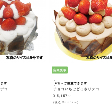
店頭受取
きます
4号～ご用意できます
りデコ
チョコいちごどっさりデコ
¥ 5,157～
(税込 ¥5,569～)