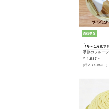
店頭受取
4号～ご用意で
季節のフルー
¥ 4,587～
(税込 ¥4,953～)