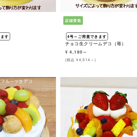
店頭受取
きます
4号～ご用意できます
コ
チョコ生クリームデコ（苺）
¥ 4,180～
(税込 ¥4,514～)