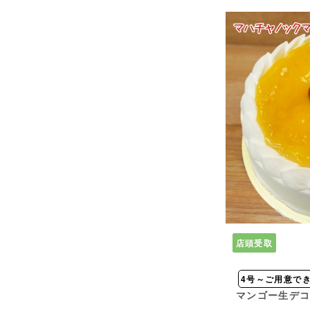
店頭受取
4号～ご用意で
マンゴー生デ