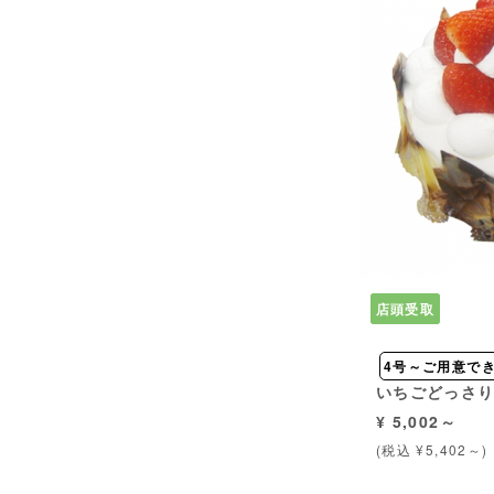
店頭受取
4号～ご用意で
いちごどっさ
¥ 5,002～
(税込 ¥5,402～)