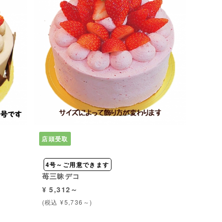
店頭受取
4号～ご用意できます
苺三昧デコ
¥ 5,312～
(税込 ¥5,736～)