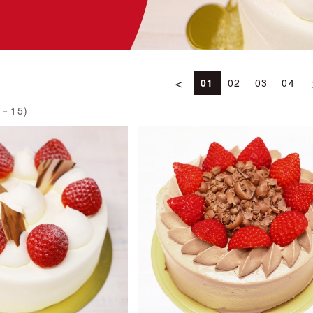
＜
01
02
03
04
1－15)