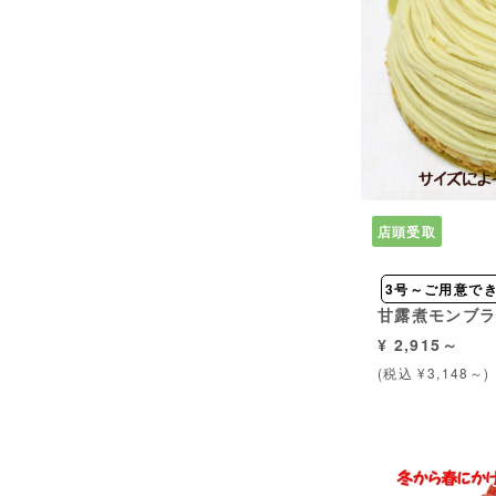
店頭受取
3号～ご用意で
甘露煮モンブ
¥ 2,915～
(税込 ¥3,148～)