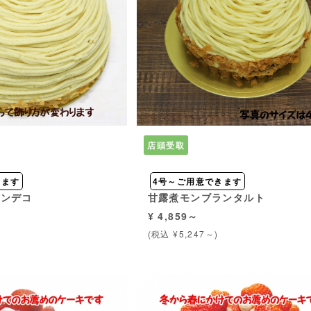
店頭受取
きます
4号～ご用意できます
ランデコ
甘露煮モンブランタルト
¥ 4,859～
(税込 ¥5,247～)