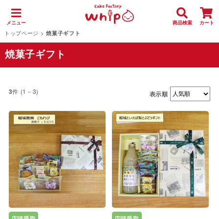
メニュー
商品検索
カート
トップページ
>
焼菓子ギフト
焼菓子ギフト
件 (1－3)
3
表示順
店頭受取
店頭受取