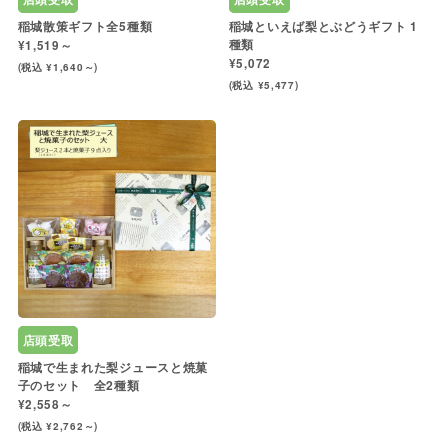
稲城散策ギフト全5種類
稲城といえば梨とぶどうギフト 1
種類
¥1,519～
¥5,072
(税込 ¥1,640～)
(税込 ¥5,477)
店頭受取
稲城で生まれた梨ジュースと焼菓
子のセット 全2種類
¥2,558～
(税込 ¥2,762～)