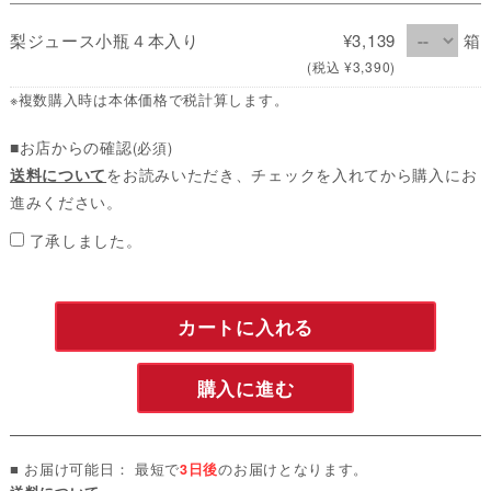
梨ジュース小瓶４本入り
¥3,139
箱
(税込 ¥3,390)
※複数購入時は本体価格で税計算します。
■お店からの確認
(必須)
送料について
をお読みいただき、チェックを入れてから購入にお
進みください。
了承しました。
カートに入れる
購入に進む
■ お届け可能日： 最短で
3日後
のお届けとなります。