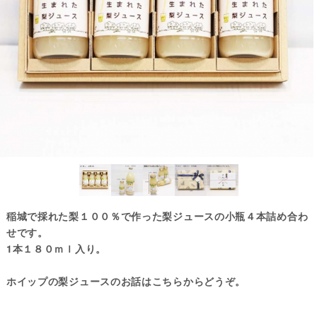
稲城で採れた梨１００％で作った梨ジュースの小瓶４本詰め合わ
せです。
1本１８０ｍｌ入り。
ホイップの梨ジュースのお話は
こちらから
どうぞ。