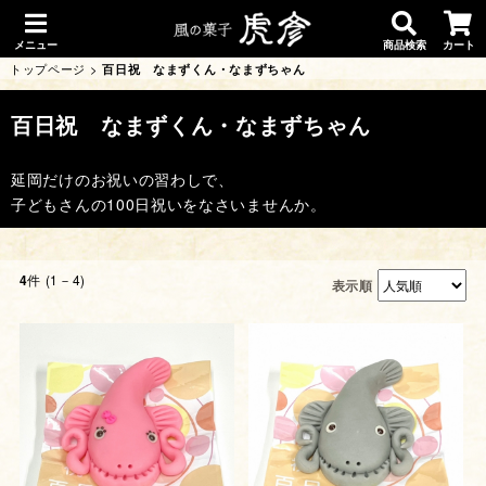
メニュー
商品検索
カート
トップページ
>
百日祝 なまずくん・なまずちゃん
百日祝 なまずくん・なまずちゃん
延岡だけのお祝いの習わしで、
子どもさんの100日祝いをなさいませんか。
件 (1－4)
4
表示順