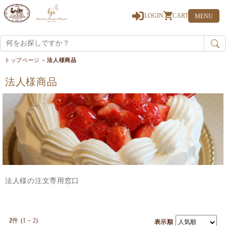
0
LOGIN
CART
MENU
トップページ
>
法人様商品
法人様商品
法人様の注文専用窓口
2
件 (1－2)
表示順