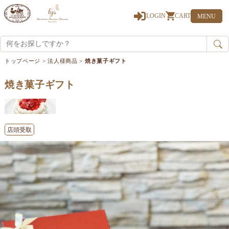
0
LOGIN
CART
MENU
トップページ
>
法人様商品
>
焼き菓子ギフト
焼き菓子ギフト
店頭受取