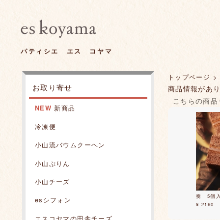
パティシエ エス コヤマ
トップページ
>
お取り寄せ
商品情報があ
こちらの商品
NEW
新商品
冷凍便
小山流バウムクーヘン
小山ぷりん
小山チーズ
奏 5個
esシフォン
¥ 2160
エスコヤマの田舎チーズ