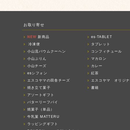
お取り寄せ
NEW
新商品
es-TABLET
冷凍便
タブレット
小山流バウムクーヘン
コンフィチュール
小山ぷりん
マカロン
小山チーズ
カレー
esシフォン
紅茶
エスコヤマの田舎チーズ
エスコヤマ オリジナ
焼き立て菓子
書籍
アソートギフト
バターリーフパイ
焼菓子（単品）
牛乳菓 MATTERU
ラッピングギフト