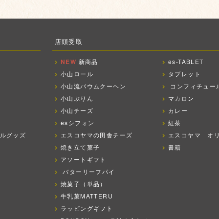
店頭受取
NEW
新商品
es-TABLET
小山ロール
タブレット
小山流バウムクーヘン
コンフィチュー
小山ぷりん
マカロン
小山チーズ
カレー
esシフォン
紅茶
ルグッズ
エスコヤマの田舎チーズ
エスコヤマ オ
焼き立て菓子
書籍
アソートギフト
バターリーフパイ
焼菓子（単品）
牛乳菓MATTERU
ラッピングギフト