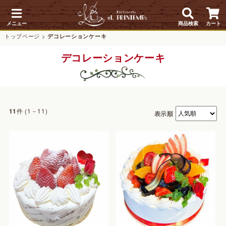
メニュー
商品検索
カート
トップページ
>
デコレーションケーキ
デコレーションケーキ
件 (1－11)
11
表示順