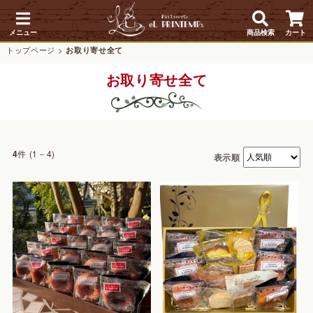
メニュー
商品検索
カート
トップページ
>
お取り寄せ全て
お取り寄せ全て
件 (1－4)
4
表示順