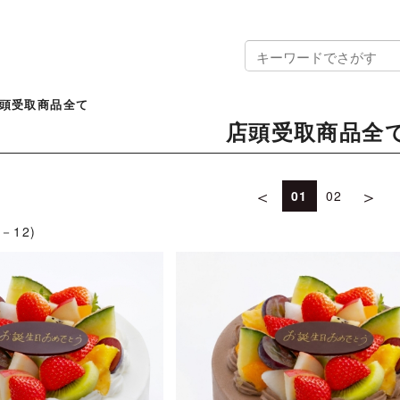
頭受取商品全て
店頭受取商品全
＜
＞
01
02
1－12)