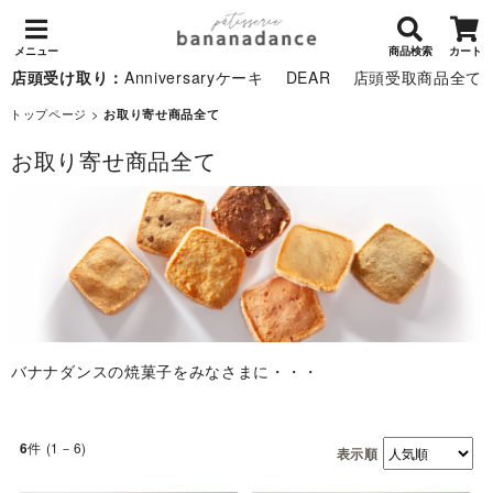
メニュー
商品検索
カート
店頭受け取り：
Anniversaryケーキ
DEAR
店頭受取商品全て
トップページ
>
お取り寄せ商品全て
お取り寄せ商品全て
バナナダンスの焼菓子をみなさまに・・・
件 (1－6)
6
表示順