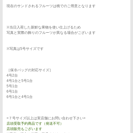
現在のサンドされるフルーツは桃でのご用意となります
※当日入荷した新鮮な果物を使い仕上げるため
写真と実際の飾りのフルーツが異なる場合がございます
※写真は5号サイズです
［保冷バッグの対応サイズ］
4号2台
4号1台と5号1台
5号1台
6号1台
6号1台と4号1台
<７号サイズ以上は実店舗にお問い合わせ下さい>
店頭受取予約商品です（発送不可）
店頭販売もございます