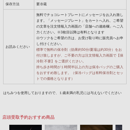
保存方法
要冷蔵
無料でチョコレートプレートにメッセージをお入れ致し
ます。「メッセージプレート」をカートへ入れ、ご希望
の文章を注文情報入力画面の「店舗への連絡欄」へご入
力ください。※3枚目以降は有料となります
ロウソクをご希望の方は、お受け取り時に販売員へお申
し付けください。
お読みください
標準で無料の保冷剤（効果約50分/夏場は約30分）をお
付け致しますが、ご不要の方は注文情報入力画面で【保
冷剤 不要】をご選択ください。
持ち歩き時間が１時間半以上の方は保冷バッグのご購入
をおすすめ致します。（保冷バッグは有料保冷剤とセッ
トでの価格となります）
はちみつを使用しておりますので、１歳未満の乳児には与えないでください
店頭受取予約おすすめ商品