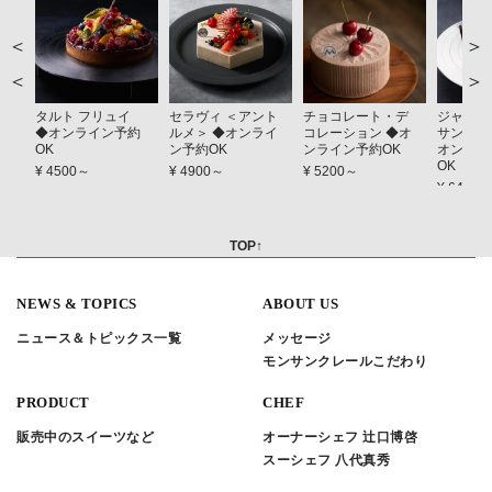
＞
＜
タルト フリュイ
セラヴィ ＜アント
チョコレート・デ
ジャーダ
◆オンライン予約
ルメ＞ ◆オンライ
コレーション ◆オ
サンス（
OK
ン予約OK
ンライン予約OK
オンライ
OK
¥ 4500～
¥ 4900～
¥ 5200～
¥ 6400
TOP↑
NEWS & TOPICS
ABOUT US
ニュース＆トピックス一覧
メッセージ
モンサンクレールこだわり
PRODUCT
CHEF
販売中のスイーツなど
オーナーシェフ 辻口博啓
スーシェフ 八代真秀