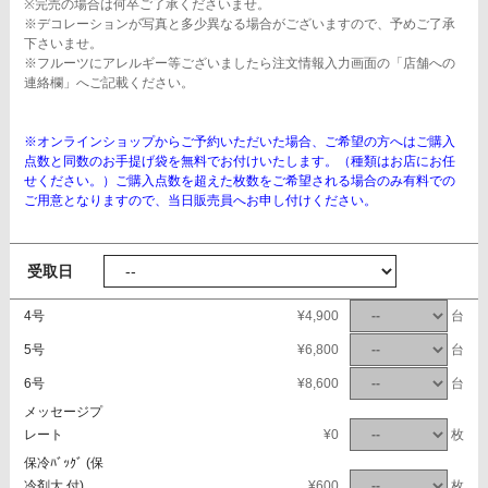
※完売の場合は何卒ご了承くださいませ。
※デコレーションが写真と多少異なる場合がございますので、予めご了承
下さいませ。
※フルーツにアレルギー等ございましたら注文情報入力画面の「店舗への
連絡欄」へご記載ください。
※オンラインショップからご予約いただいた場合、ご希望の方へはご購入
点数と同数のお手提げ袋を無料でお付けいたします。（種類はお店にお任
せください。）ご購入点数を超えた枚数をご希望される場合のみ有料での
ご用意となりますので、当日販売員へお申し付けください。
受取日
4号
¥4,900
台
5号
¥6,800
台
6号
¥8,600
台
メッセージプ
レート
¥0
枚
保冷ﾊﾞｯｸﾞ (保
冷剤大 付)
¥600
枚