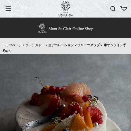
トップページ
>
グランガトー
>
生デコレーション＜フルーツアップ＞ ◆オンライン予
約OK