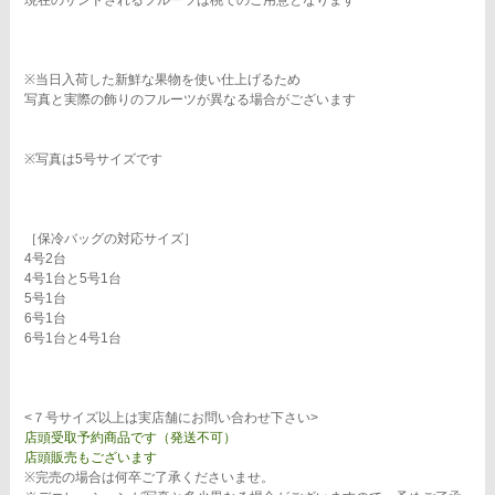
※当日入荷した新鮮な果物を使い仕上げるため
写真と実際の飾りのフルーツが異なる場合がございます
※写真は5号サイズです
［保冷バッグの対応サイズ］
4号2台
4号1台と5号1台
5号1台
6号1台
6号1台と4号1台
<７号サイズ以上は実店舗にお問い合わせ下さい>
店頭受取予約商品です（発送不可）
店頭販売もございます
※完売の場合は何卒ご了承くださいませ。