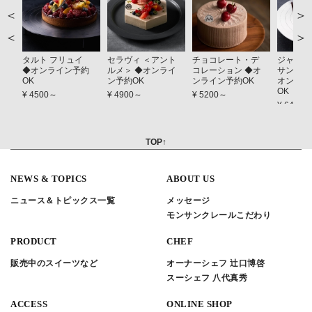
＞
＜
タルト フリュイ
セラヴィ ＜アント
チョコレート・デ
ジャーダ
◆オンライン予約
ルメ＞ ◆オンライ
コレーション ◆オ
サンス（
OK
ン予約OK
ンライン予約OK
オンライ
OK
¥ 4500～
¥ 4900～
¥ 5200～
¥ 6400
TOP↑
NEWS & TOPICS
ABOUT US
ニュース＆トピックス一覧
メッセージ
モンサンクレールこだわり
PRODUCT
CHEF
販売中のスイーツなど
オーナーシェフ 辻口博啓
スーシェフ 八代真秀
ACCESS
ONLINE SHOP