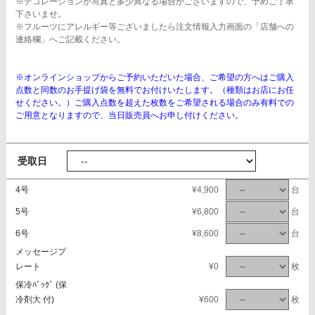
※デコレーションが写真と多少異なる場合がございますので、予めご了承
下さいませ。
※フルーツにアレルギー等ございましたら注文情報入力画面の「店舗への
連絡欄」へご記載ください。
※オンラインショップからご予約いただいた場合、ご希望の方へはご購入
点数と同数のお手提げ袋を無料でお付けいたします。（種類はお店にお任
せください。）ご購入点数を超えた枚数をご希望される場合のみ有料での
ご用意となりますので、当日販売員へお申し付けください。
受取日
4号
¥4,900
台
5号
¥6,800
台
6号
¥8,600
台
メッセージプ
レート
¥0
枚
保冷ﾊﾞｯｸﾞ (保
冷剤大 付)
¥600
枚