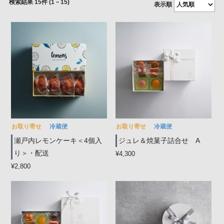
15
件 (1－15)
表示順
お取り寄せ
冷蔵便
お取り寄せ
冷蔵便
瀬戸内レモンケーキ＜4個入
ジュレ＆焼菓子詰合せ A
り＞・配送
¥4,300
¥2,800