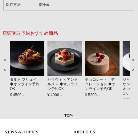
保存方法
要冷蔵
店頭受取予約おすすめ商品
＞
＜
タルト フリュイ
セラヴィ ＜アント
チョコレート・デ
ジャーダ
◆オンライン予約
ルメ＞ ◆オンライ
コレーション ◆オ
サンス（
OK
ン予約OK
ンライン予約OK
オンライ
OK
¥ 4500～
¥ 4900～
¥ 5200～
¥ 6400
TOP↑
NEWS & TOPICS
ABOUT US