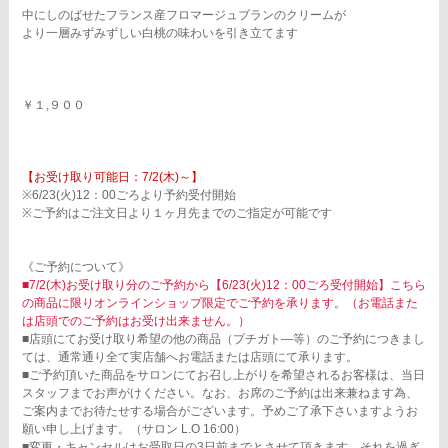
中にしのばせたフランス産フロマージュブランのクリームが
より一層みずみずしい白桃の味わいを引き立てます
￥１,９００
【お受け取り可能日：7/2(木)～】
※6/23(火)12：00ごろより予約受付開始
※ご予約はご注文日より１ヶ月先までのご指定が可能です
《ご予約について》
■7/2(木)お受け取り分のご予約から【6/23(火)12：00ごろ受付開始】こちら
の商品に限りオンラインショップ限定でご予約を承ります。（お電話また
は店頭でのご予約はお受け出来ません。）
■店頭にてお受け取り希望の他の商品（プチガト―等）のご予約につきまし
ては、通常通り全て実店舗へお電話または店頭にて承ります。
■ご予約頂いた商品をサロンにてお召し上がりを希望されるお客様は、当日
スタッフまでお声がけください。なお、お席のご予約は出来兼ねます為、
ご案内までお待たせする場合がございます。予めご了承下さいますようお
願い申し上げます。（サロン L.O 16:00）
■変更・キャンセルはお受取日の3日前までとさせて頂きます。それを過ぎ