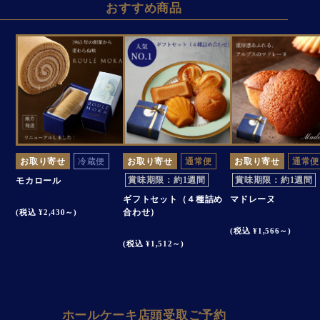
おすすめ商品
お取り寄せ
冷蔵便
お取り寄せ
通常便
お取り寄せ
通常便
賞味期限：約1週間
賞味期限：約1週間
モカロール
¥2,250～
ギフトセット（４種詰め
マドレーヌ
合わせ）
(税込 ¥2,430～)
¥1,450～
¥1,400～
(税込 ¥1,566～)
(税込 ¥1,512～)
ホールケーキ店頭受取ご予約