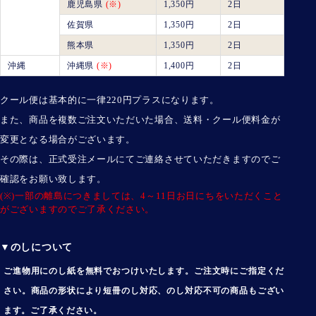
鹿児島県
(※)
1,350円
2日
佐賀県
1,350円
2日
熊本県
1,350円
2日
沖縄
沖縄県
(※)
1,400円
2日
クール便は基本的に一律220円プラスになります。
また、商品を複数ご注文いただいた場合、送料・クール便料金が
変更となる場合がございます。
その際は、正式受注メールにてご連絡させていただきますのでご
確認をお願い致します。
(※)一部の離島につきましては、4～11日お日にちをいただくこと
がございますのでご了承ください。
▼のしについて
ご進物用にのし紙を無料でおつけいたします。ご注文時にご指定くだ
さい。商品の形状により短冊のし対応、のし対応不可の商品もござい
ます。ご了承ください。