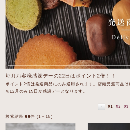
毎月お客様感謝デーの22日はポイント2倍！！
ポイント2倍は発送商品にのみ適用されます。店頭受渡商品は
※12月のみ15日が感謝デーとなります。
01
02
03
＜
検索結果
66
件 (1－15)