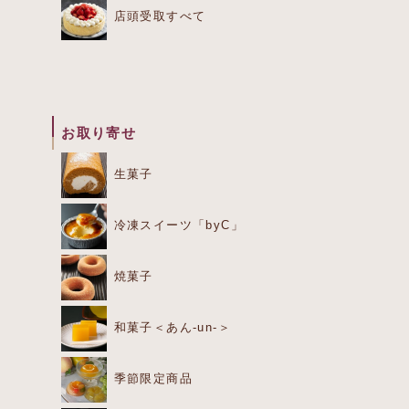
店頭受取すべて
お取り寄せ
生菓子
冷凍スイーツ「byC」
焼菓子
和菓子＜あん-un-＞
季節限定商品