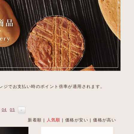
レジでお支払い時のポイント倍率が適用されます。
04
05
＞
新着順
|
人気順
|
価格が安い
|
価格が高い