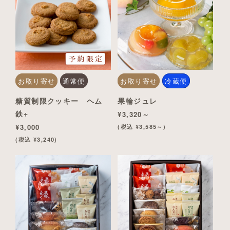
お取り寄せ
通常便
お取り寄せ
冷蔵便
糖質制限クッキー ヘム
果輪ジュレ
鉄+
¥3,320～
¥3,000
(税込 ¥3,585～)
(税込 ¥3,240)