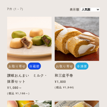
件 (1－7)
7
表示順
お取り寄せ
冷蔵便
お取り寄せ
冷凍便
讃岐おんまい ミルク・
和三盆手巻
抹茶セット
¥1,800
¥1,080～
(税込 ¥1,944)
(税込 ¥1,166～)