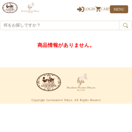
0
LOGIN
CART
MENU
商品情報がありません。
Copyright Lavieunreve Tokyo. All Rights Reserve