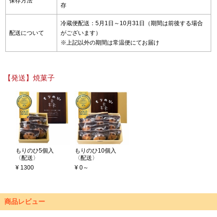
保存方法
存
冷蔵便配送：5月1日～10月31日（期間は前後する場合
配送について
がございます）
※上記以外の期間は常温便にてお届け
【発送】焼菓子
もりのひ5個入
もりのひ10個入
〈配送〉
〈配送〉
¥ 1300
¥ 0～
商品レビュー