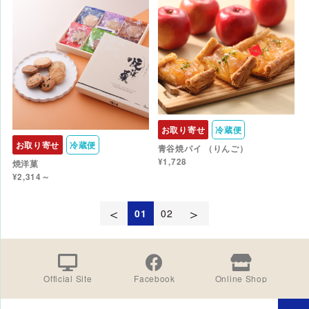
お取り寄せ
冷蔵便
お取り寄せ
冷蔵便
青谷焼パイ （りんご）
¥1,728
焼洋菓
¥2,314～
＜
＞
01
02
Official Site
Facebook
Online Shop