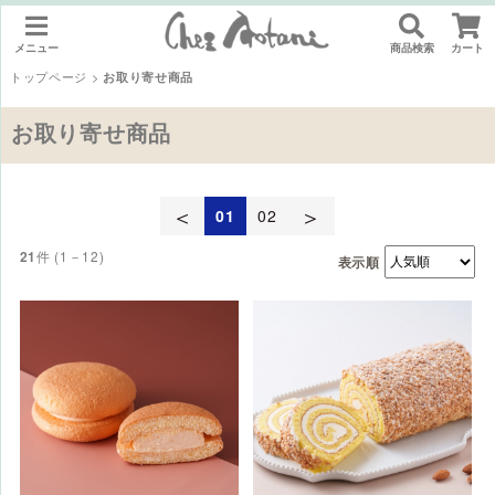
メニュー
商品検索
カート
トップページ
>
お取り寄せ商品
お取り寄せ商品
＜
＞
01
02
件 (1－12)
21
表示順