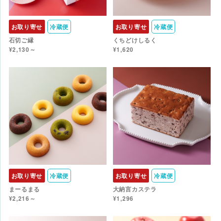
お取り寄せ
冷蔵便
お取り寄せ
冷蔵便
石切ご縁
くちどけしるく
¥2,130～
¥1,620
お取り寄せ
冷蔵便
お取り寄せ
冷蔵便
まーるまる
大納言カステラ
¥2,216～
¥1,296