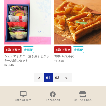
お取り寄せ
冷蔵便
お取り寄せ
冷蔵便
シェ・アオタニ 焼き菓子とクッ
青谷パイ(お芋)
キーお試しセット
¥1,728
¥2,646
＜
＞
01
02
Official Site
Facebook
Online Shop