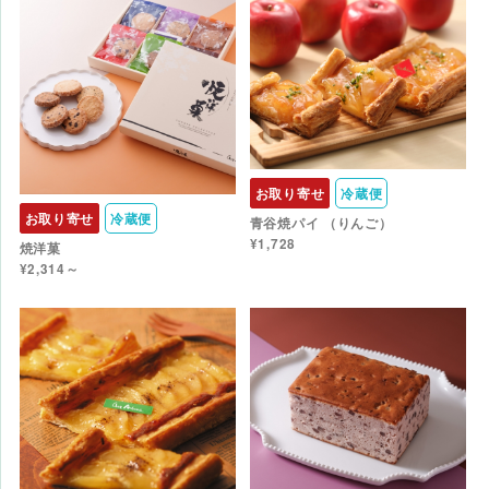
お取り寄せ
冷蔵便
お取り寄せ
冷蔵便
青谷焼パイ （りんご）
¥1,728
焼洋菓
¥2,314～