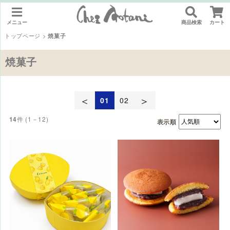
メニュー
商品検索
カート
トップページ
>
焼菓子
焼菓子
＜
＞
01
02
件 (1－12)
14
表示順