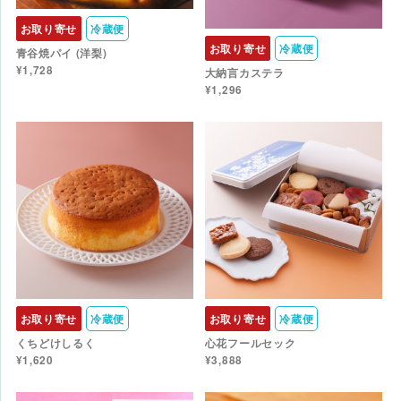
お取り寄せ
冷蔵便
お取り寄せ
冷蔵便
青谷焼パイ (洋梨)
¥1,728
大納言カステラ
¥1,296
お取り寄せ
冷蔵便
お取り寄せ
冷蔵便
くちどけしるく
心花フールセック
¥1,620
¥3,888