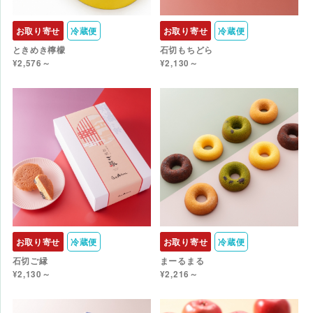
お取り寄せ
冷蔵便
お取り寄せ
冷蔵便
ときめき檸檬
石切もちどら
¥2,576～
¥2,130～
お取り寄せ
冷蔵便
お取り寄せ
冷蔵便
石切ご縁
まーるまる
¥2,130～
¥2,216～