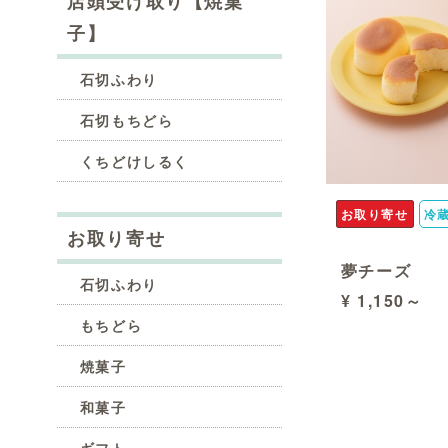
店頭受け取り【焼菓
子】
石切ふわり
石切もちどら
くちどけしるく
お取り寄せ
冷
お取り寄せ
夢チーズ
石切ふわり
¥ 1,150～
もちどら
焼菓子
和菓子
ギフト