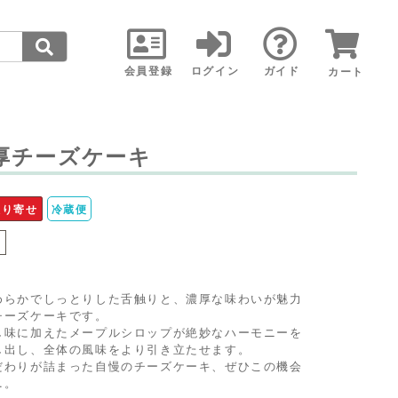
会員登録
ログイン
ガイド
カート
厚チーズケーキ
取り寄せ
冷蔵便
し
めらかでしっとりした舌触りと、濃厚な味わいが魅力
チーズケーキです。
し味に加えたメープルシロップが絶妙なハーモニーを
し出し、全体の風味をより引き立たせます。
だわりが詰まった自慢のチーズケーキ、ぜひこの機会
…。