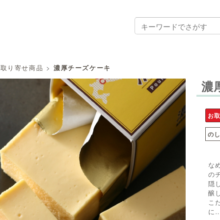
お取り寄せ商品
>
濃厚チーズケーキ
濃
お
の
な
の
隠
醸
こ
に