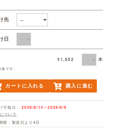
届け先
届け日
本
¥1,652
価格です。
カートに入れる
購入に進む
け可能日：
2026/8/13～2026/9/6
について
期限：製造日より4日