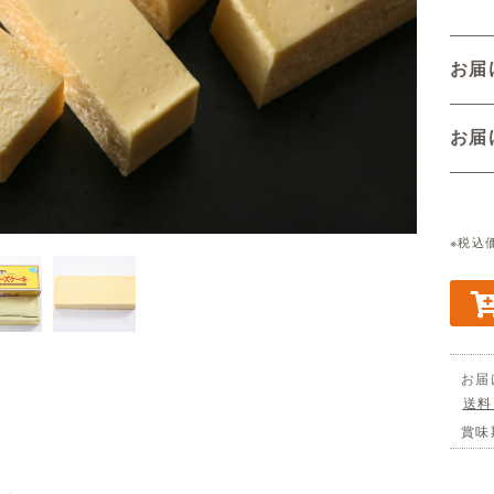
お
お
※税込
お届
送料
賞味