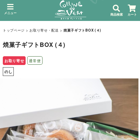
メニュー
商品検索
カート
トップページ
>
お取り寄せ・配送
>
焼菓子ギフトBOX (４)
焼菓子ギフトBOX (４)
お取り寄せ
通常便
のし