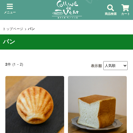
メニュー
商品検索
カート
トップページ
>
パン
パン
件 (1－2)
2
表示順