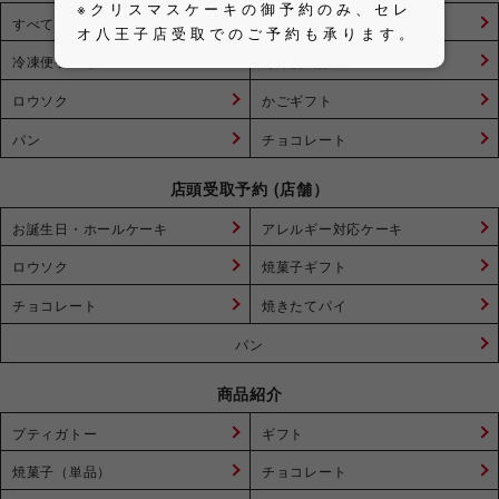
※クリスマスケーキの御予約のみ、セレ
すべてのお取り寄せ商品
焼菓子ギフト
オ八王子店受取でのご予約も承ります。
冷凍便ケーキ
冷凍便焼菓子
ロウソク
かごギフト
パン
チョコレート
店頭受取予約 (店舗）
お誕生日・ホールケーキ
アレルギー対応ケーキ
ロウソク
焼菓子ギフト
チョコレート
焼きたてパイ
パン
商品紹介
プティガトー
ギフト
焼菓子（単品）
チョコレート