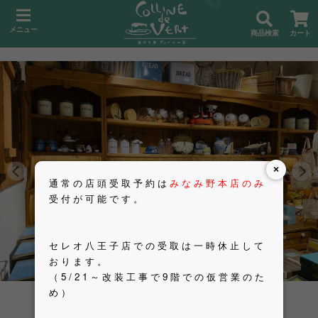
メニュー
商品検索
カート
×
通常の店頭受取予約は
みなみ野本店のみ
受付が可能です。
セレオ八王子店での受取は一時休止して
おります。
（5/21～改装工事で9階での仮営業のた
め）
お取り寄せ（配送）