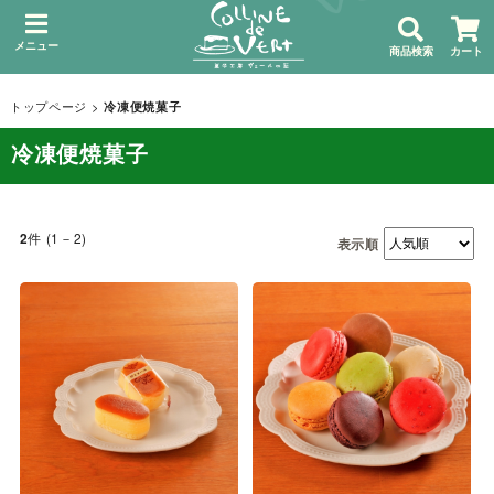
メニュー
商品検索
カート
トップページ
>
冷凍便焼菓子
冷凍便焼菓子
件 (1－2)
2
表示順