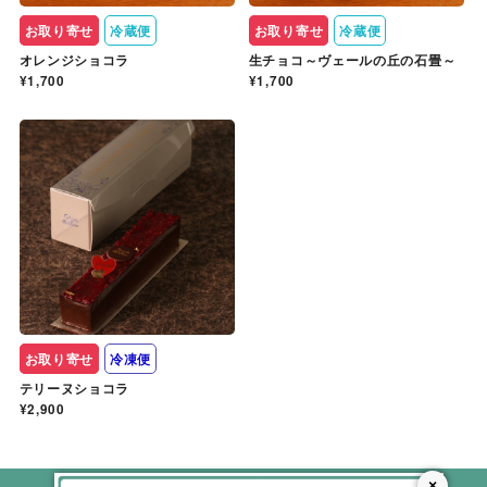
お取り寄せ
冷蔵便
お取り寄せ
冷蔵便
オレンジショコラ
生チョコ～ヴェールの丘の石畳～
¥1,700
¥1,700
お取り寄せ
冷凍便
テリーヌショコラ
¥2,900
×