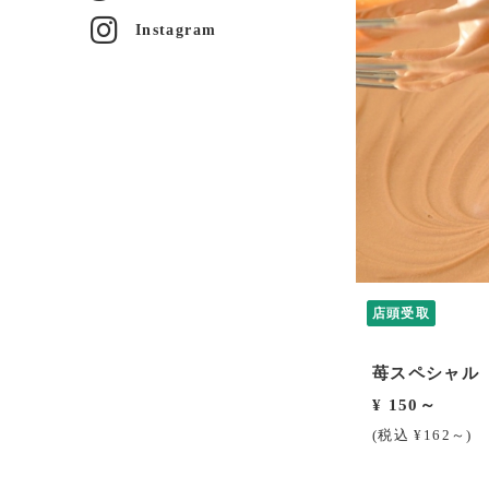
Instagram
店頭受取
苺スペシャル
¥ 150～
(税込 ¥162～)