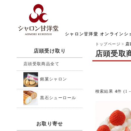
シャロン甘洋堂 オンラインシ
トップページ
>
店
店頭受け取り
店頭受取
店頭受取商品全て
銘菓シャロン
検索結果
4
件 (1－
黒石シューロール
お取り寄せ