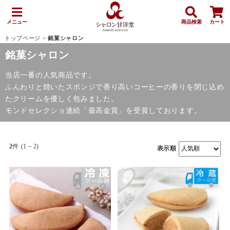
メニュー
商品検索
カート
トップページ
>
銘菓シャロン
銘菓シャロン
当店一番の人気商品です。
ふんわりと焼いたスポンジで香り高いコーヒーの香りを閉じ込め
たクリームを優しく包みました。
モンドセレクショ連続「最高金賞」を受賞しております。
2
件 (1－2)
表示順