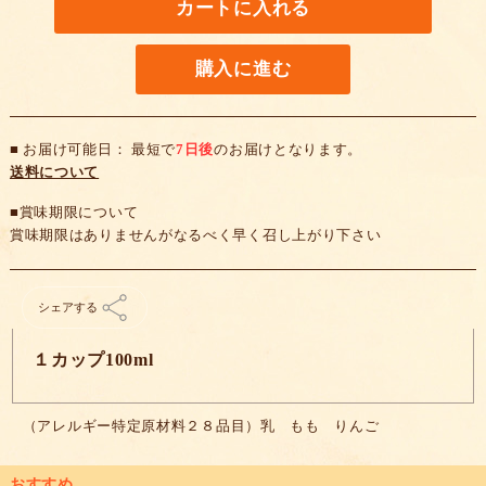
カートに入れる
購入に進む
■ お届け可能日： 最短で
7日後
のお届けとなります。
送料について
■賞味期限について
賞味期限はありませんがなるべく早く召し上がり下さい
シェアする
１カップ100ml
（アレルギー特定原材料２８品目）乳 もも りんご
おすすめ