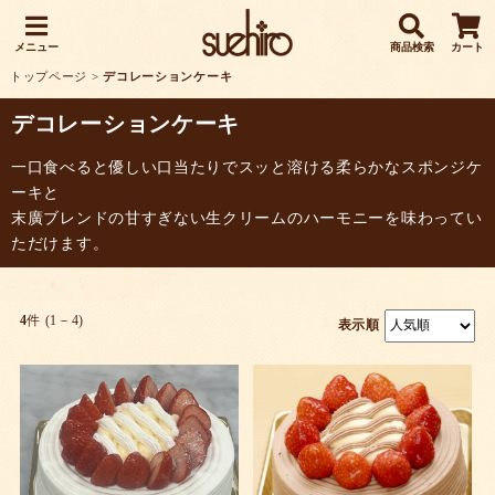
メニュー
商品検索
カート
トップページ
>
デコレーションケーキ
デコレーションケーキ
一口食べると優しい口当たりでスッと溶ける柔らかなスポンジケ
ーキと
末廣ブレンドの甘すぎない生クリームのハーモニーを味わってい
ただけます。
4
件 (1－4)
表示順