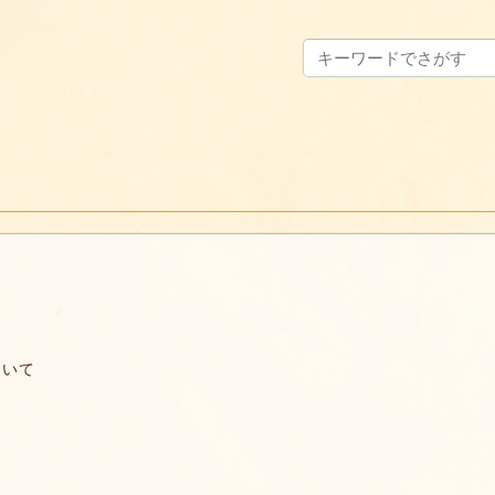
れ
ついて
て