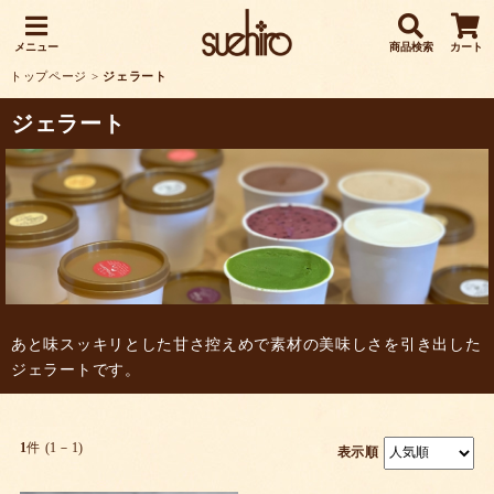
メニュー
商品検索
カート
トップページ
>
ジェラート
ジェラート
あと味スッキリとした甘さ控えめで素材の美味しさを引き出した
ジェラートです。
1
件 (1－1)
表示順