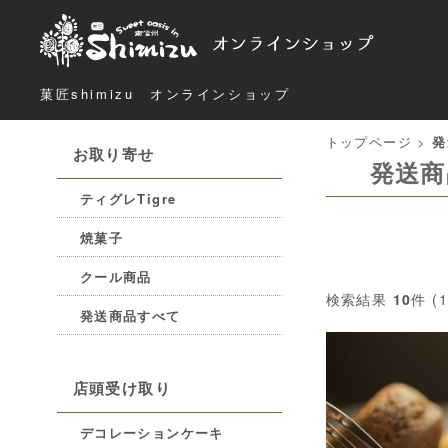
菓匠shimizu オンラインショップ
トップページ
>
発
お取り寄せ
発送商
ティグレTigre
焼菓子
クール商品
検索結果
10
件 (
発送商品すべて
店頭受け取り
デコレーションケーキ