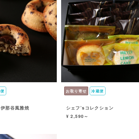
蔵便
お取り寄せ
冷蔵便
e 伊那谷風雅焼
シェフ’sコレクション
¥ 2,590～