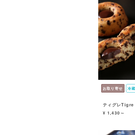
お取り寄せ
冷
ティグレTigr
¥ 1,430～