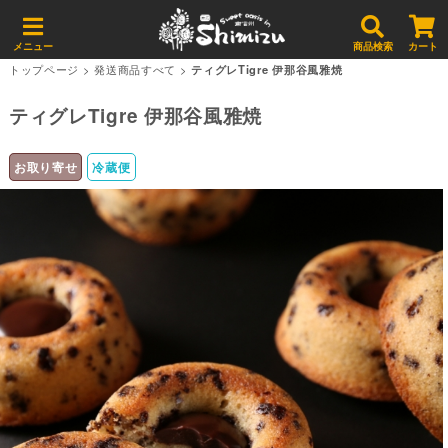
メニュー
商品検索
カート
トップページ
>
発送商品すべて
>
ティグレTigre 伊那谷風雅焼
ティグレTigre 伊那谷風雅焼
お取り寄せ
冷蔵便