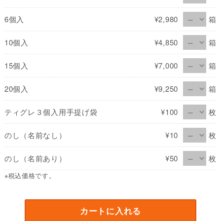
6個入
¥2,980
箱
10個入
¥4,850
箱
15個入
¥7,000
箱
20個入
¥9,250
箱
ティグレ３個入用手提げ袋
¥100
枚
のし（名前なし）
¥10
枚
のし（名前あり）
¥50
枚
※税込価格です。
カートに入れる